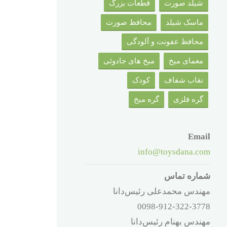
شیلد صورت
قطعات بزرگ
ماسک شیلد
محافظ صورت
محافظ عفونت و آلودگی
معمای میخ
میخ های جادوئی
نقاب شفاف
کودک
گره فلزی
گره میخ
Email
info@toysdana.com
شماره تماس
مهندس محمدعلی رئیس‌دانا
0098-912-322-3778
مهندس بهنام رئیس‌دانا