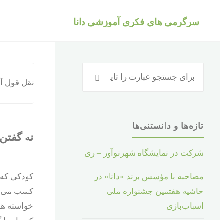
د
سرگرمی های فکری آموزشی دانا
دن
ز
حتوا
جستجو
جستجو
نقل قول آم
برای
:
تازه‌ها و دانستنی‌ها
نه گفتن 
شرکت در نمایشگاه شهرنوآور – ری
آموزش و دانش
/
دنیای
کودکی که ب
مصاحبه با مؤسس برند «دانا» در
دانش
/
روانشناسی کودک
/
کسب می کن
حاشیه هفتمین جشنواره ملی
سخن بزرگان
خواسته ها
اسباب‌بازی