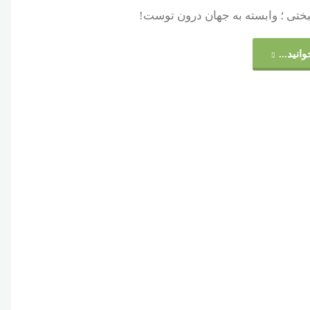
تی ؛ وابسته به جهان درون توست!
"خوشبختی
وانید...
کیفیت
تفکر
است"