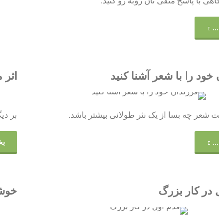
گاهی با پاسخ منفی تان روبه رو کنید.
"نه
..
گفتن
به
خود را با شعر آشنا کنید
اثر 
بچه
سخن بزرگان
یت شعر چه بسا از یک نثر طولانی بیشتر باشد.
بر دیگ
ها"
"فرزندان
..
بخ
خود
را
 در کار بزرگ
خوشب
با