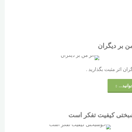
در
عمل"
من بر دیگران
ران اثر مثبت بگذارید .
"اثر
وانید...
من
بر
ختی کیفیت تفکر است
دیگران"