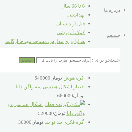
6 تا 66 سال
درباره ما
بهداشتی
قبل از دبستان
کمک آموزشی
جستجو
هدایا برای مدارس مساجد مهدها ارگانها
محصولات
جستجو برای :
جستجو
ترازوی حسابگر
تومان
660000
کره هوش
تومان
640000
قطار اشکال هندسی سه واگن دانا
تومان
660000
قطار اشکال هندسی دو
واگن دانا
تومان
520000
گره فکری بند تو بند
تومان
30000