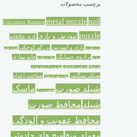
برچسب محصولات
metal puzzle
nail
Calculator Balance
puzzle
آموزش و بازی
بازی خلاقانه
بازی و آموزش
بزرگترکوچکتر
بازی فکری
بلوک خانه
ترازوی حسابگر
خانه سازی
سازی
تفکر و شادی
خردسال
دورهمی خانوادگی
سازه بزرگ خانه سازی
سبکترسنگینتر
شناخت اعداد
شادی همراه تفکر
شیلد صورت
ماسک
قطعات بزرگ
شیلد
محافظ صورت
محافظ عفونت و آلودگی
معمای میخ
میخ های جادوئی