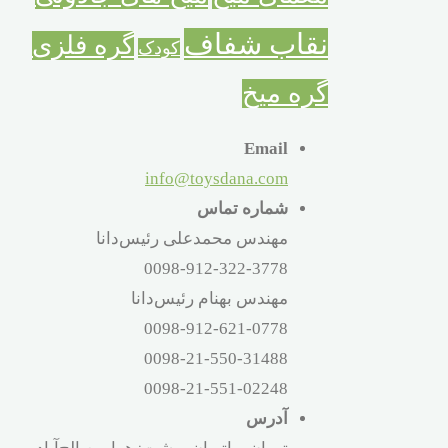
نقاب شفاف
گره فلزی
کودک
گره میخ
Email
info@toysdana.com
شماره تماس
مهندس محمدعلی رئیس‌دانا
0098-912-322-3778
مهندس بهنام رئیس‌دانا
0098-912-621-0778
0098-21-550-31488
0098-21-551-02248
آدرس