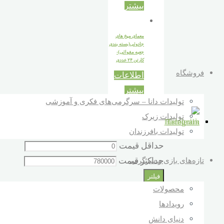
بیشتر
معمای میخ های
جادوئی(بسته بندی
جعبه مقوائی)-
کارتن ۲۴ عددی
فروشگاه
اطلاعات
بیشتر
تولیدات دانا – سرگرمی‌های فکری و آموزشی
تولیدات زیرک
قیمت :
تولیدات بافرزندان
حداقل قیمت
حداکثر قیمت
تازه‌های بازی و سرگرمی
فیلتر
محصولات
جستجو برای :
رویدادها
جستجو
دنیای دانش