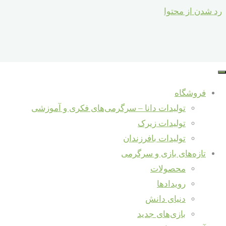
رد شدن از محتوا
خانه
تولیدات
سبد خرید
nail
ما
محصولات
فروشگاه
برچسب خورده
puzzle
تولیدات دانا – سرگرمی‌های فکری و آموزشی
“nail puzzle”
تولیدات زیرک
Back to Top
تولیدات بافرزندان
نمایش دادن
تازه‌های بازی و سرگرمی
همه 4 نتیجه
محصولات
خوب بود؟ لطفا
رویدادها
دنیای دانش
به اشتراک
بازی‌های جدید
معمای میخ های