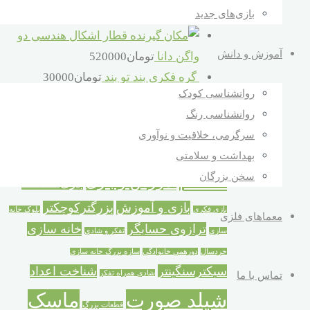
بازی‌های جدید
تومان
660000
قطار اشکال هندسی دو
آموزش و دانش
واگن دانا
تومان
520000
گره فکری بند تو بند
تومان
30000
روانشناسی کودک
برچسب محصولات
روانشناسی رنگ
سرگرمی، خلاقیت و نوآوری
metal puzzle
nail
Calculator Balance
بهداشت و سلامتی
سخن بزرگان
puzzle
آموزش و بازی
بازی خلاقانه
بازی و آموزش
بزرگترکوچکتر
بازی فکری
بلوک خانه
معماهای فلزی
ترازوی حسابگر
خانه سازی
سازی
تفکر و شادی
خردسال
دورهمی خانوادگی
سازه بزرگ خانه سازی
سبکترسنگینتر
شناخت اعداد
شادی همراه تفکر
تماس با ما
شیلد صورت
ماسک
قطعات بزرگ