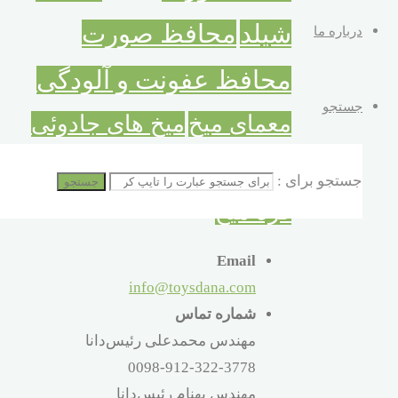
شیلد
محافظ صورت
درباره ما
محافظ عفونت و آلودگی
جستجو
معمای میخ
میخ های جادوئی
نقاب شفاف
گره فلزی
کودک
جستجو برای :
جستجو
گره میخ
Email
info@toysdana.com
شماره تماس
مهندس محمدعلی رئیس‌دانا
0098-912-322-3778
مهندس بهنام رئیس‌دانا