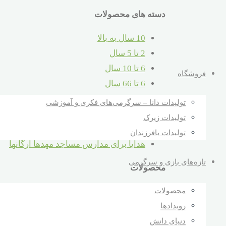
دسته های محصولات
10 سال به بالا
2 تا 5 سال
6 تا 10 سال
فروشگاه
6 تا 66 سال
بهداشتی
تولیدات دانا – سرگرمی‌های فکری و آموزشی
قبل از دبستان
تولیدات زیرک
کمک آموزشی
تولیدات بافرزندان
هدایا برای مدارس مساجد مهدها ارگانها
تازه‌های بازی و سرگرمی
محصولات
محصولات
ترازوی حسابگر
تومان
660000
رویدادها
کره هوش
تومان
640000
دنیای دانش
قطار اشکال هندسی سه واگن دانا