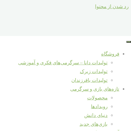
رد شدن از محتوا
خانه
تولیدات
سبد خرید
بلوک خانه
ما
محصولات
فروشگاه
برچسب خورده
سازی
تولیدات دانا – سرگرمی‌های فکری و آموزشی
“بلوک خانه
تولیدات زیرک
Back to Top
سازی”
تولیدات بافرزندان
نمایش یک نتیجه
تازه‌های بازی و سرگرمی
محصولات
خوب بود؟ لطفا
رویدادها
دنیای دانش
به اشتراک
بلوک بزرگ خانه
سازی
بازی‌های جدید