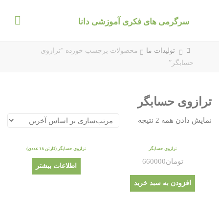
د
دن
سرگرمی های فکری آموزشی دانا
ز
حتوا
خانه
تولیدات ما
محصولات برچسب خورده “ترازوی
حسابگر”
ترازوی حسابگر
نمایش دادن همه 2 نتیجه
ترازوی حسابگر
ترازوی حسابگر (کارتن ۱۸ عددی)
تومان
660000
اطلاعات بیشتر
افزودن به سبد خرید