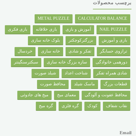
برچسب محصولات
METAL PUZZLE
CALCULATOR BALANCE
NAIL PUZZLE
آموزش و بازی
بازی خلاقانه
بازی فکری
بازی و آموزش
بزرگترکوچکتر
بلوک خانه سازی
ترازوی حسابگر
تفکر و شادی
خانه سازی
خردسال
دورهمی خانوادگی
سازه بزرگ خانه سازی
سبکترسنگینتر
شادی همراه تفکر
شناخت اعداد
شیلد صورت
قطعات بزرگ
ماسک شیلد
محافظ صورت
محافظ عفونت و آلودگی
معمای میخ
میخ های جادوئی
نقاب شفاف
کودک
گره فلزی
گره میخ
Email