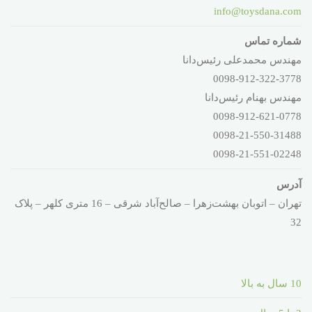
info@toysdana.com
شماره تماس
مهندس محمدعلی رئیس‌دانا
0098-912-322-3778
مهندس بهنام رئیس‌دانا
0098-912-621-0778
0098-21-550-31488
0098-21-551-02248
آدرس
تهران – اتوبان بهشت‌زهرا – صالح‌آباد شرقی – 16 متری کلهر – پلاک
32
10 سال به بالا