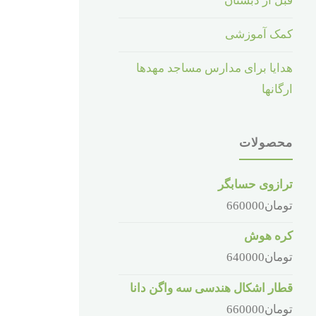
قبل از دبستان
کمک آموزشی
هدایا برای مدارس مساجد مهدها
ارگانها
محصولات
ترازوی حسابگر
تومان
660000
کره هوش
تومان
640000
قطار اشکال هندسی سه واگن دانا
تومان
660000