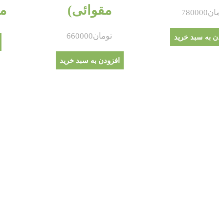
مقوائی)
ماد
ان
780000
تومان
660000
ن به سبد خرید
افزودن به سبد خرید