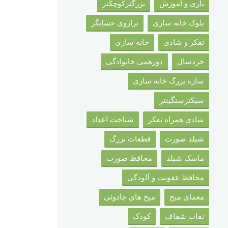
بازی و آموزش
بزرگترکوچکتر
بلوک خانه سازی
ترازوی حسابگر
تفکر و شادی
خانه سازی
خردسال
دورهمی خانوادگی
سازه بزرگ خانه سازی
سبکترسنگینتر
شادی همراه تفکر
شناخت اعداد
شیلد صورت
قطعات بزرگ
ماسک شیلد
محافظ صورت
محافظ عفونت و آلودگی
معمای میخ
میخ های جادوئی
نقاب شفاف
کودک