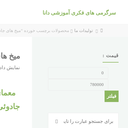
د
سرگرمی های فکری آموزشی دانا
دن
ز
حتوا
خانه
تولیدات ما
محصولات برچسب خورده “میخ های جاد
میخ ها
قیمت :
نمایش دادن هم
حداقل
حداکثر
قیمت
قیمت
معمای
فیلتر
جادوئی
جستجو
چ
جستجو
برای