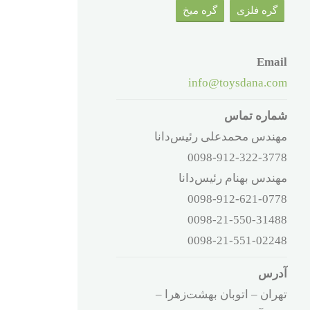
گره فلزی
گره میخ
Email
info@toysdana.com
شماره تماس
مهندس محمدعلی رئیس‌دانا
0098-912-322-3778
مهندس بهنام رئیس‌دانا
0098-912-621-0778
0098-21-550-31488
0098-21-551-02248
آدرس
تهران – اتوبان بهشت‌زهرا –