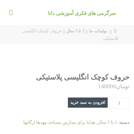
د
دن
سرگرمی های فکری آموزشی دانا
ز
حتوا
خانه
تولیدات ما
2 تا 5 سال
حروف کوچک انگلیسی
پلاستیکی
حروف کوچک انگلیسی پلاستیکی
تومان
140000
حروف
افزودن به سبد خرید
کوچک
انگلیسی
دسته:
2 تا 5 سال
,
هدایا برای مدارس مساجد مهدها ارگانها
پلاستیکی
عدد