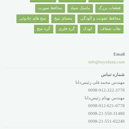
قطعات بزرگ
ماسک شیلد
محافظ صورت
محافظ عفونت و آلودگی
معمای میخ
میخ های جادوئی
نقاب شفاف
کودک
گره فلزی
گره میخ
Email
info@toysdana.com
شماره تماس
مهندس محمدعلی رئیس‌دانا
0098-912-322-3778
مهندس بهنام رئیس‌دانا
0098-912-621-0778
0098-21-550-31488
0098-21-551-02248