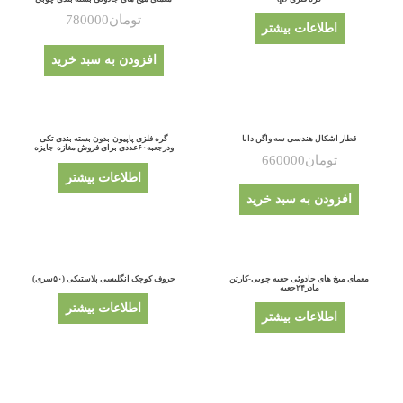
تومان
780000
اطلاعات بیشتر
افزودن به سبد خرید
قطار اشکال هندسی سه واگن دانا
گره فلزی پاپیون-بدون بسته بندی تکی
ودرجعبه۶۰عددی برای فروش مغازه-جایزه
تومان
660000
اطلاعات بیشتر
افزودن به سبد خرید
معمای میخ های جادوئی جعبه چوبی-کارتن
حروف کوچک انگلیسی پلاستیکی (۵۰سری)
مادر۲۴جعبه
اطلاعات بیشتر
اطلاعات بیشتر