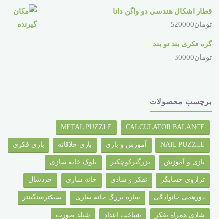
قطار اشکال هندسی دو واگن دانا
تومان
520000
گره فکری بند تو بند
تومان
30000
برچسب محصولات
METAL PUZZLE
CALCULATOR BALANCE
NAIL PUZZLE
آموزش و بازی
بازی خلاقانه
بازی فکری
بازی و آموزش
بزرگترکوچکتر
بلوک خانه سازی
ترازوی حسابگر
تفکر و شادی
خانه سازی
خردسال
دورهمی خانوادگی
سازه بزرگ خانه سازی
سبکترسنگینتر
شادی همراه تفکر
شناخت اعداد
شیلد صورت