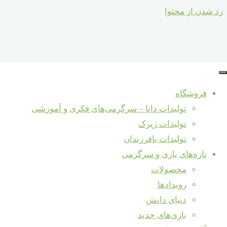
رد شدن از محتوا
خانه
تولیدات
تخفیف!
سبد خرید
ما
6 تا 66
فروشگاه
سال
شیلد
تولیدات دانا – سرگرمی‌های فکری و آموزشی
فونیکس دانا
تولیدات زیرک
Back to Top
(۱۵۰ کارتن =
تولیدات بافرزندان
۵۴۰۰عدد)
تازه‌های بازی و سرگرمی
محصولات
خوب بود؟ لطفا
رویدادها
دنیای دانش
به اشتراک
بازی‌های جدید