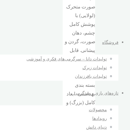
صورت متحرک
(لولایی) با
پوشش کامل
چشم، دهان
صورت، گردن و
فروشگاه
پیشانی. قابل
تولیدات دانا – سرگرمی‌های فکری و آموزشی
استفاده به
تولیدات زیرک
عنوان هدیه
تولیدات بافرزندان
تبلیغاتی. دارای
بسته بندی
تازه‌های بازی و سرگرمی
بهداشتی. ابعاد
کامل (بزرگ) و
محصولات
استفاده از
رویدادها
بهترین مواد و
دنیای دانش
شیوه ساخت