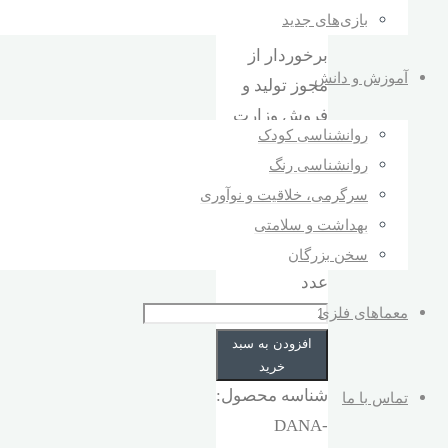
بازی‌های جدید
صنعتی.
برخوردار از
آموزش و دانش
مجوز تولید و
فروش وزارت
روانشناسی کودک
بهداشت.
روانشناسی رنگ
شیلد فونیکس
سرگرمی، خلاقیت و نوآوری
دانا (150 کارتن
بهداشت و سلامتی
= 5400عدد)
سخن بزرگان
عدد
معماهای فلزی
افزودن به سبد
خرید
شناسه محصول:
تماس با ما
DANA-