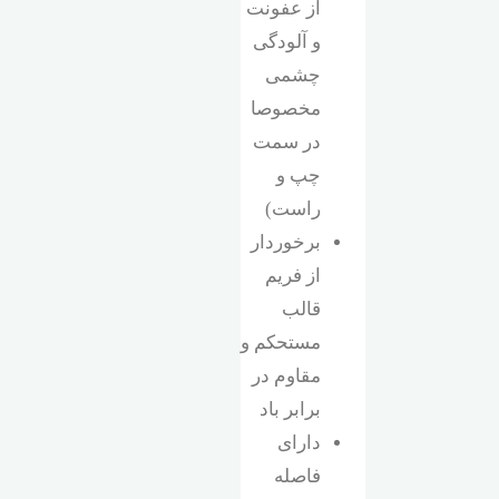
از عفونت
و آلودگی
چشمی
مخصوصا
در سمت
چپ و
راست)
برخوردار
از فریم
قالب
مستحکم و
مقاوم در
برابر باد
دارای
فاصله