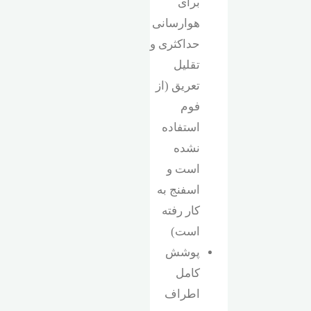
برای
هوارسانی
حداکثری و
تقلیل
تعریق (از
فوم
استفاده
نشده
است و
اسفنج به
کار رفته
است)
پوشش
کامل
اطراف