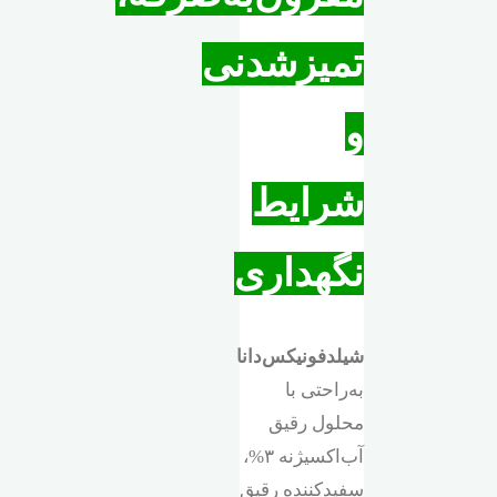
تمیزشدنی
و
شرایط
نگهداری
شیلد‌فونیکس‌دانا
به‌راحتی با
محلول رقیق
آب‌اکسیژنه ۳%،
سفیدکننده رقیق