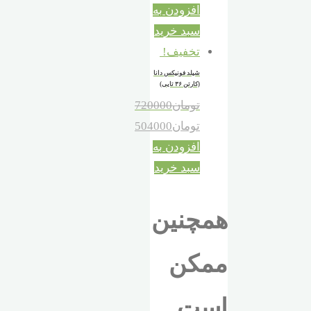
افزودن به
سبد خرید
تخفیف!
شیلد فونیکس دانا
(کارتن ۳۶ تایی)
تومان
720000
تومان
504000
افزودن به
سبد خرید
همچنین
ممکن
است