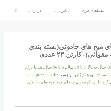
جستجو
معماهای فلزی
تماس با ما
درباره ما
ی میخ های جادوئی(بسته بندی
قوائی)- کارتن ۲۴ عددی
1 سال به بالا
,
6 تا 10 سال
,
6 تا 66 سال
,
هدایا برای
مساجد مهدها ارگانها
برچسب:
nail
,
metal puzzle
,
گره فلزی
,
گره میخ
,
معمای میخ
,
میخ های جادوئی