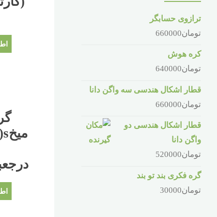
ب
ترازوی حسابگر
تومان
660000
اطل
کره هوش
تومان
640000
قطار اشکال هندسی سه واگن دانا
تومان
660000
گر
قطار اشکال هندسی دو
م
واگن دانا
تومان
520000
درجعبه۶۰عد
گره فکری بند تو بند
تومان
30000
اطل