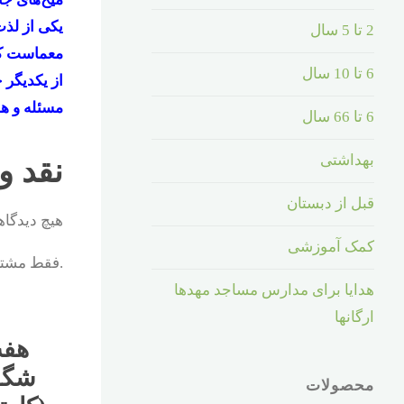
2 تا 5 سال
معماست که 
6 تا 10 سال
از یکدیگر ج
مسئله و هم
6 تا 66 سال
بهداشتی
نقد و
قبل از دبستان
هیچ دیدگا
کمک آموزشی
.فقط مشتری
هدایا برای مدارس مساجد مهدها
ارگانها
هفت
شگف
محصولات