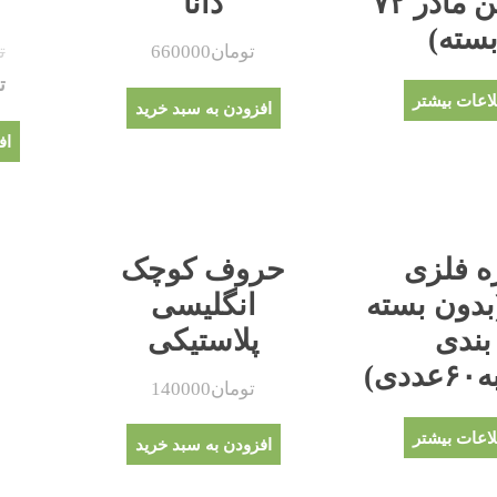
(کارتن مادر ۷۲
دانا
۰
سته)
تومان
660000
ت
ت
اعات بیشتر
افزودن به سبد خرید
اف
ه فلزی
حروف کوچک
یخs(بدون بسته
انگلیسی
بندی
پلاستیکی
دی)
تومان
140000
اعات بیشتر
افزودن به سبد خرید