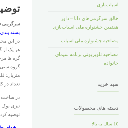
اسباب‌بازی
توضی
خالق سرگرمی‌های دانا – داور
سرگرمی فکری مج
هفتمین جشنواره ملی اسباب‌بازی
بسته بندی
مصاحبه جشنواره ملی اسباب
در این مجموعه ۴ گره فلزی هیجان انگیز، ساخ
هر یک از گ
مصاحبه تلویزیونی برنامه سیمای
گره ها مر
خانواده
گروه سنی: مناسب
متریال: فل
تعداد در کارتن:
سبد خرید
در ساخت گ
دسته های محصولات
توصیه کرده 
10 سال به بالا
میخ‌های جا