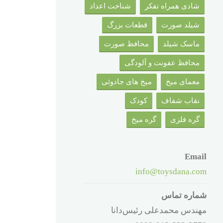
شادی همراه تفکر
شناخت اعداد
شیلد صورت
قطعات بزرگ
ماسک شیلد
محافظ صورت
محافظ عفونت و آلودگی
معمای میخ
میخ های جادوئی
نقاب شفاف
کودک
گره فلزی
گره میخ
Email
info@toysdana.com
شماره تماس
مهندس محمدعلی رئیس‌دانا