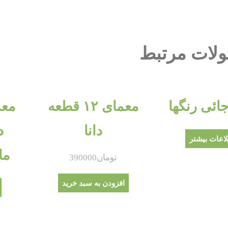
لات مرتبط
جائی رنگها
معمای ۱۲ قطعه
دانا
د
اعات بیشتر
مادر۸
تومان
390000
افزودن به سبد خرید