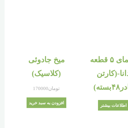
معمای ۵ قطعه
میخ جادوئی
انا-(کارتن
(کلاسیک)
۴بسته)
تومان
170000
افزودن به سبد خرید
اطلاعات بیشتر