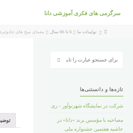
د
سرگرمی های فکری آموزشی دانا
دن
ز
حتوا
خانه
تولیدات ما
6 تا 66 سال
معمای میخ های جادوئی(بسته
جستجو
جستجو
برای
:
تازه‌ها و دانستنی‌ها
شرکت در نمایشگاه شهرنوآور – ری
مصاحبه با مؤسس برند «دانا» در
توضی
حاشیه هفتمین جشنواره ملی