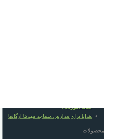
مصاحبه تلویزیونی برنامه سیمای خانواده
سبد خرید
دسته های محصولات
10 سال به بالا
2 تا 5 سال
6 تا 10 سال
6 تا 66 سال
بهداشتی
قبل از دبستان
کمک آموزشی
هدایا برای مدارس مساجد مهدها ارگانها
محصولات