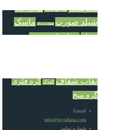
خردسال
دورهمی خانوادگی
سازه بزرگ خانه سازی
سبکترسنگینتر
شناخت اعداد
شادی همراه تفکر
شیلد صورت
ماسک
قطعات بزرگ
شیلد
محافظ صورت
محافظ عفونت و آلودگی
معمای میخ
میخ های جادوئی
نقاب شفاف
گره فلزی
کودک
گره میخ
Email
info@toysdana.com
شماره تماس