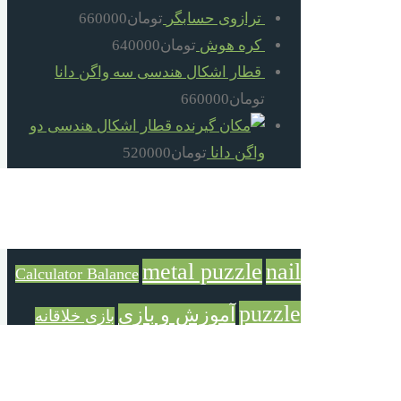
ترازوی حسابگر
تومان
660000
کره هوش
تومان
640000
قطار اشکال هندسی سه واگن دانا
تومان
660000
قطار اشکال هندسی دو
واگن دانا
تومان
520000
گره فکری بند تو بند
تومان
30000
برچسب محصولات
metal puzzle
nail
Calculator Balance
puzzle
آموزش و بازی
بازی خلاقانه
بازی و آموزش
بزرگترکوچکتر
بازی فکری
بلوک خانه
ترازوی حسابگر
خانه سازی
سازی
تفکر و شادی