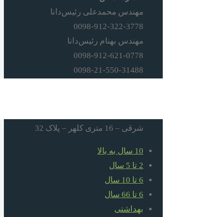
مهندس محمدعلی رئیس‌دانا
0098-912-322-3778
مهندس بهنام رئیس‌دانا
0098-912-621-0778
0098-21-550-31488
0098-21-551-02248
آدرس
تهران – اتوبان بهشت‌زهرا – صالح‌آباد
شرقی – 16 متری کلهر – پلاک 32
10 سال به بالا
2 تا 5 سال
6 تا 10 سال
6 تا 66 سال
بهداشتی