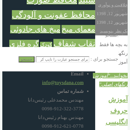
خلاقیت و نوآوری
درباره ما
محافظ عفونت و آلودگی
شهریور 12, 1398
شهریور 12, 1398
معمای میخ
میخ های جادوئی
یک نظر بنویسید
جستجو
نقاب شفاف
گره فلزی
کودک
به بچه ها فقط
رنگهای اصلی را
گره میخ
جستجو برای :
جستجو
آموزش دهید.
Email
بخوانید...
"آموزش
info@toysdana.com
رنگهای اصلی"
شماره تماس
آموزش
مهندس محمدعلی رئیس‌دانا
0098-912-322-3778
حروف
مهندس بهنام رئیس‌دانا
انگلیسی
0098-912-621-0778