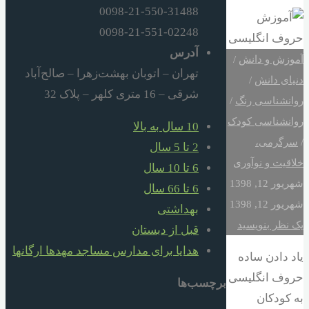
0098-21-550-31488
0098-21-551-02248
آدرس
آموزش و دانش
/
تهران – اتوبان بهشت‌زهرا – صالح‌آباد
دنیای دانش
/
شرقی – 16 متری کلهر – پلاک 32
روانشناسی رنگ
/
روانشناسی کودک
10 سال به بالا
/
سرگرمی،
2 تا 5 سال
خلاقیت و نوآوری
6 تا 10 سال
شهریور 12, 1398
6 تا 66 سال
شهریور 12, 1398
بهداشتی
یک نظر بنویسید
قبل از دبستان
هدایا برای مدارس مساجد مهدها ارگانها
یاد دادن ساده
حروف انگلیسی
برچسب‌ها
به کودکان