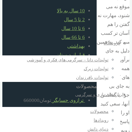
موقع نه می
10 سال به بالا
شنود، مهارت نه
2 تا 5 سال
گفتن را هم
6 تا 10 سال
آسان تر کسب
6 تا 66 سال
می کند. به همین
فروشگاه
بهداشتی
دلیل به جای
قبل از دبستان
برآورده کردن
تولیدات دانا – سرگرمی‌های فکری و آموزشی
کمک آموزشی
همه خواسته
تولیدات زیرک
هدایا برای مدارس مساجد مهدها ارگانها
های کودک تان
تولیدات بافرزندان
به جای بی
محصولات
تازه‌های بازی و سرگرمی
جواب گذاشتن
ترازوی حسابگر
تومان
660000
آنها، سعی کنید
کره هوش
تومان
640000
محصولات
او را گاهی با
قطار اشکال هندسی سه واگن دانا
رویدادها
پاسخ منفی تان
تومان
660000
دنیای دانش
روبه رو کنید.