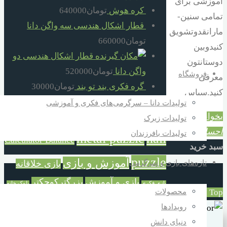
آموزشی برای
کره هوش
تومان
640000
تمامی سنین-
قطار اشکال هندسی سه واگن دانا
مارانقدوتشویق
تومان
660000
کنیدوبین
قطار اشکال هندسی دو
دوستانتون
واگن دانا
تومان
520000
فروشگاه
معرفی
گره فکری بند تو بند
تومان
30000
کنید.سپاس
تولیدات دانا – سرگرمی‌های فکری و آموزشی
برچسب محصولات
بخوانید...
"مشق
تولیدات زیرک
احسان"
تولیدات بافرزندان
metal puzzle
nail
Calculator Balance
سبد خرید
puzzle
آموزش و بازی
تازه‌های بازی و سرگرمی
بازی خلاقانه
بازی و آموزش
بزرگترکوچکتر
بازی فکری
بلوک خانه
محصولات
Back to Top
ترازوی حسابگر
خانه سازی
سازی
تفکر و شادی
رویدادها
خردسال
دورهمی خانوادگی
سازه بزرگ خانه سازی
دنیای دانش