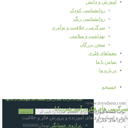
بدست آور- تو
آموزش و دانش
کز محنت
روانشناسی کودک
سبد خرید
دیگران بیغمی
روانشناسی رنگ
دسته های محصولات
…. نمایش فیلم
سرگرمی، خلاقیت و نوآوری
های آموزشی
بهداشت و سلامتی
10 سال به بالا
ساده ومطالب
سخن بزرگان
2 تا 5 سال
آموزنده مفیداز
معماهای فلزی
6 تا 10 سال
رسالت های
تماس با ما
6 تا 66 سال
ماست-
درباره ما
بهداشتی
سرگرمی های
قبل از دبستان
فکری آموزشی
جستجو
کمک آموزشی
دانا۰۹۱۲۳۲۲۳۷۷۸-
هدایا برای مدارس مساجد مهدها ارگانها
www.toysdana.com-
سرگرمی های فکری آموزشی دانا
جستجو برای :
تولیدکننده انواع
محصولات
جستجو
بازی و اسباب‌بازی‌های آموزنده و پرورش فکر و خلاقیت
بازی های فکری
ترازوی حسابگر
تومان
660000