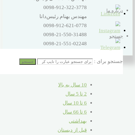
0098-912-322-3778
درباره ما
مهندس بهنام رئیس‌دانا
0098-912-621-0778
0098-21-550-31488
جستجو
0098-21-551-02248
آدرس
جستجو برای :
تهران – اتوبان بهشت‌زهرا – صالح‌آباد
جستجو
شرقی – 16 متری کلهر – پلاک 32
10 سال به بالا
2 تا 5 سال
6 تا 10 سال
6 تا 66 سال
بهداشتی
قبل از دبستان