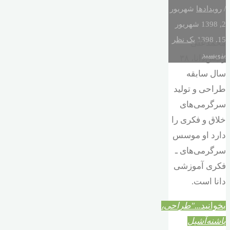
/
رویدادها
شهریور
2, 1398
شهریور
15, 1398
یک نظر
محمدعلی
بنویسید
رئیس‌دانا، ۳۸
سال سابقه
طراحی و تولید
سرگرمی‌های
خلاق و فکری را
دارد او موسس
سرگرمی‌های ـ
فکری آموزشی
دانا است.
بخوانید...
"طراحی،
پاشنه‌آشیل