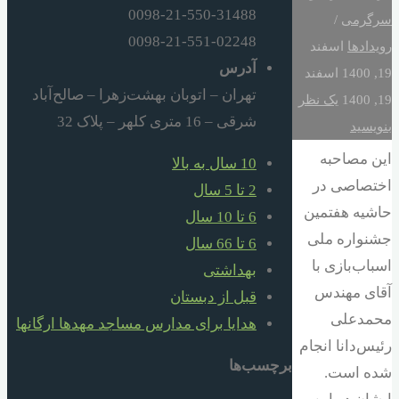
0098-21-550-31488
سرگرمی
/
0098-21-551-02248
رویدادها
اسفند
آدرس
19, 1400
اسفند
تهران – اتوبان بهشت‌زهرا – صالح‌آباد
19, 1400
یک نظر
شرقی – 16 متری کلهر – پلاک 32
بنویسید
این مصاحبه
10 سال به بالا
اختصاصی در
2 تا 5 سال
حاشیه هفتمین
6 تا 10 سال
جشنواره ملی
6 تا 66 سال
اسباب‌بازی با
بهداشتی
آقای مهندس
قبل از دبستان
محمدعلی
هدایا برای مدارس مساجد مهدها ارگانها
رئیس‌دانا انجام
برچسب‌ها
شده است.