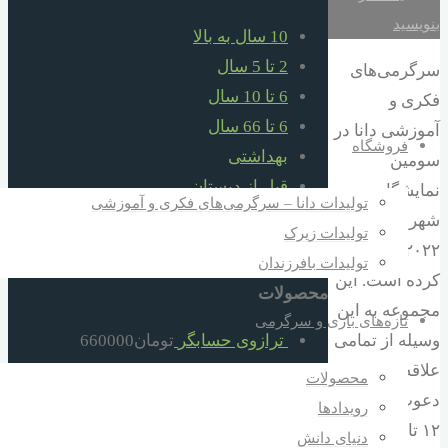
بنویسید
10 سال به بالا
2 تا 5 سال
سرگرمی‌های
6 تا 10 سال
فکری و
6 تا 66 سال
آموزشی دانا در
فروشگاه
بهداشتی
سومین
قبل از دبستان
نمایشگاه ری –
تولیدات دانا – سرگرمی‌های فکری و آموزشی
کمک آموزشی
شهر نوآور –
تولیدات زیرک
هدایا برای مدارس مساجد مهدها ارگانها
۲۰۲۲ شرکت
تولیدات بافرزندان
کرده است. این
محصولات
مجموعه به این
تازه‌های بازی و سرگرمی
ترازوی حسابگر
تومان
660000
وسیله از تمامی
کره هوش
تومان
640000
علاقه‌مندان
محصولات
قطار اشکال هندسی سه واگن دانا
دعوت می‌نماید
رویدادها
تومان
660000
۱۲ تا ۱۴ تیرماه
دنیای دانش