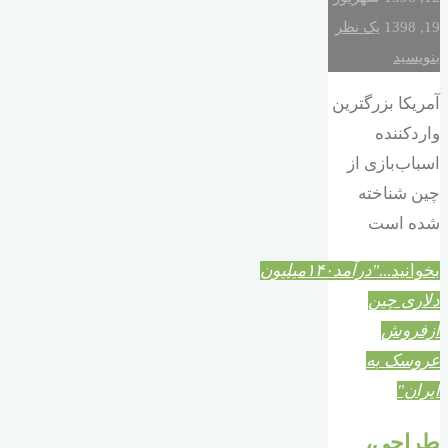
19, 1398
یک نظر
بنویسید
آمریکا بزرگترین
واردکننده
اسباب‌بازی از
چین شناخته
شده است
بخوانید...
"درآمد۱۴۰میلیون
دلاری چین
ازفروش
عروسک به
ایران"
طراحی،