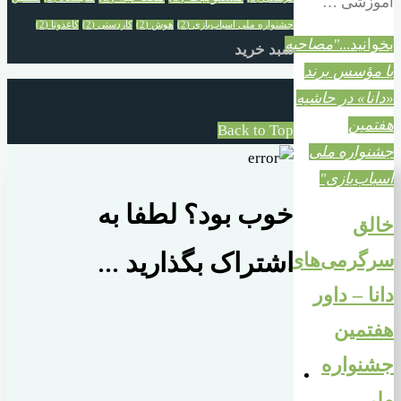
آموزشی …
جشنواره ملی اسباب‌بازی
(2)
هوش
(2)
کاردستی
(2)
کاغذوتا
(2)
بخوانید...
"مصاحبه
سبد خرید
با مؤسس برند
«دانا» در حاشیه
هفتمین
Back to Top
جشنواره ملی
اسباب‌بازی"
خوب بود؟ لطفا به
خالق
سرگرمی‌های
اشتراک بگذارید ...
دانا – داور
هفتمین
جشنواره
ملی