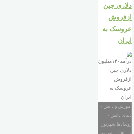
دلاری چین
ازفروش
عروسک به
ایران
آموزش و دانش
/
دنیای دانش
/
رویدادها
شهریور
12, 1398
شهریور