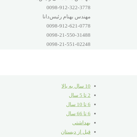
0098-912-322-3778
مهندس بهنام رئیس‌دانا
0098-912-621-0778
0098-21-550-31488
0098-21-551-02248
آدرس
تهران – اتوبان بهشت‌زهرا – صالح‌آباد
شرقی – 16 متری کلهر – پلاک 32
10 سال به بالا
2 تا 5 سال
6 تا 10 سال
6 تا 66 سال
بهداشتی
قبل از دبستان