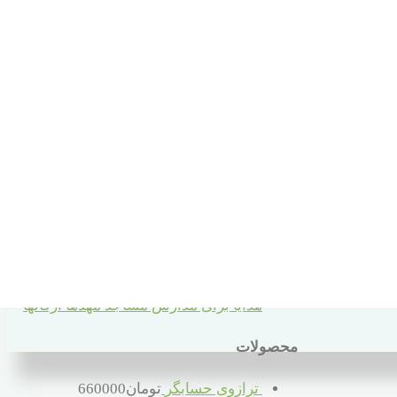
سبد خرید
دسته های محصولات
10 سال به بالا
2 تا 5 سال
6 تا 10 سال
6 تا 66 سال
بهداشتی
قبل از دبستان
کمک آموزشی
هدایا برای مدارس مساجد مهدها ارگانها
محصولات
ترازوی حسابگر
تومان
660000