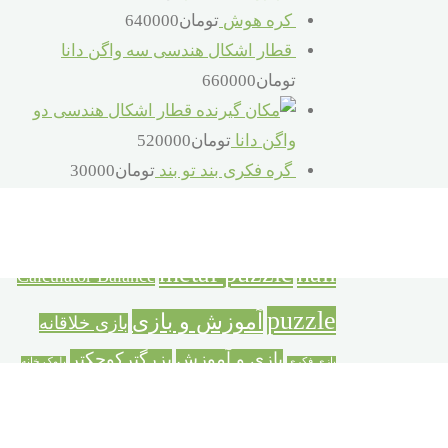
کره هوش
تومان
640000
قطار اشکال هندسی سه واگن دانا
تومان
660000
قطار اشکال هندسی دو
واگن دانا
تومان
520000
گره فکری بند تو بند
تومان
30000
برچسب محصولات
metal puzzle
nail
Calculator Balance
puzzle
آموزش و بازی
بازی خلاقانه
بازی و آموزش
بزرگترکوچکتر
بازی فکری
بلوک خانه
ترازوی حسابگر
خانه سازی
سازی
تفکر و شادی
خردسال
دورهمی خانوادگی
سازه بزرگ خانه سازی