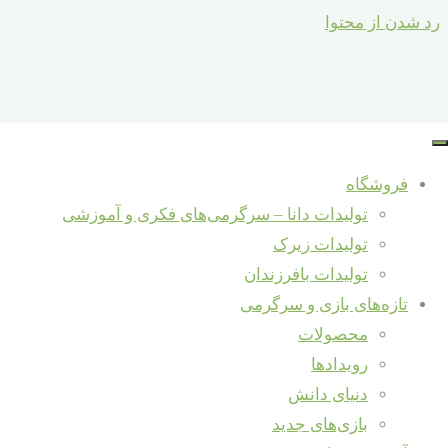
رد شدن از محتوا
محافظ بریدن انگشتان در کارباچاقوی تیز
فروشگاه
تولیدات دانا – سرگرمی‌های فکری و آموزشی
آموزش و دانش
/
سرگرمی، خلاقیت و نوآوری
خرداد 18, 1398
مهر 12, 1398
تولیدات زیرک
تولیدات بافرزندان
محافظ بریده شدن انگشت هنگام کار با چاقوی تیز
تازه‌های بازی و سرگرمی
محصولات
بخوانید...
"محافظ بریدن انگشتان در کارباچاقوی تیز"
رویدادها
سبد خرید
دنیای دانش
Back to Top
بازی‌های جدید