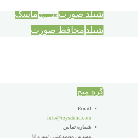
سبکترسنگینتر
شناخت اعداد
شادی همراه تفکر
شیلد صورت
ماسک
قطعات بزرگ
شیلد
محافظ صورت
محافظ عفونت و آلودگی
معمای میخ
میخ های جادوئی
نقاب شفاف
گره فلزی
کودک
گره میخ
Email
info@toysdana.com
شماره تماس
مهندس محمدعلی رئیس‌دانا