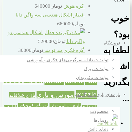
کره هوش
تومان
640000
قطار اشکال هندسی سه واگن دانا
خوب
تومان
660000
قطار اشکال هندسی دو
بود؟
واگن دانا
تومان
520000
فروشگاه
لطفا به
گره فکری بند تو بند
تومان
30000
تولیدات دانا – سرگرمی‌های فکری و آموزشی
برچسب محصولات
اشتراک
تولیدات زیرک
تولیدات بافرزندان
metal puzzle
nail
Calculator Balance
بگذارید
puzzle
آموزش و بازی
تازه‌های بازی و سرگرمی
بازی خلاقانه
...
بازی و آموزش
بزرگترکوچکتر
بازی فکری
بلوک خانه
محصولات
ترازوی حسابگر
خانه سازی
سازی
تفکر و شادی
رویدادها
خردسال
دورهمی خانوادگی
سازه بزرگ خانه سازی
دنیای دانش