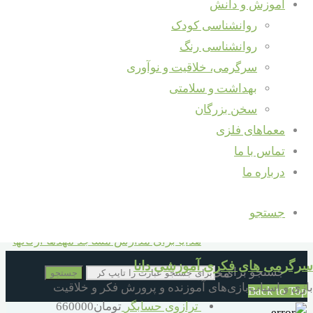
آموزش و دانش
شهریور 12, 1398
روانشناسی کودک
سبد خرید
یک نظر بنویسید
روانشناسی رنگ
دسته های محصولات
سرگرمی، خلاقیت و نوآوری
اشتباهات
بهداشت و سلامتی
معمول کودکان
10 سال به بالا
سخن بزرگان
تجربه یادگیری
2 تا 5 سال
معماهای فلزی
اونهاست .
6 تا 10 سال
تماس با ما
6 تا 66 سال
بخوانید...
"اشتباه
درباره ما
بهداشتی
یا فرصت
قبل از دبستان
یادگیری"
جستجو
کمک آموزشی
سبد خرید
هدایا برای مدارس مساجد مهدها ارگانها
سرگرمی های فکری آموزشی دانا
جستجو برای :
محصولات
جستجو
بازی و اسباب‌بازی‌های آموزنده و پرورش فکر و خلاقیت
Back to Top
ترازوی حسابگر
تومان
660000