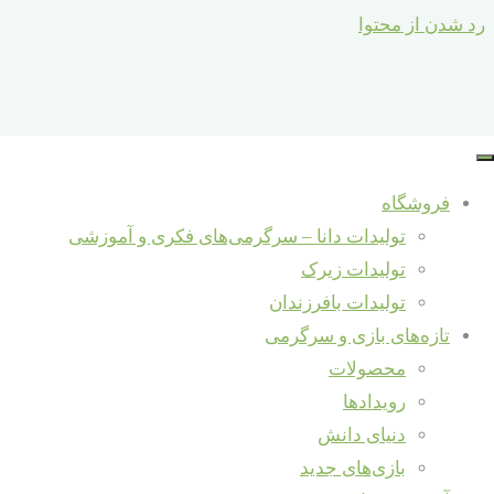
رد شدن از محتوا
جستجو برای :
اشتباه یا
جستجو
فروشگاه
فرصت
تازه‌ها و دانستنی‌ها
تولیدات دانا – سرگرمی‌های فکری و آموزشی
یادگیری
تولیدات زیرک
شرکت در نمایشگاه شهرنوآور – ری
تولیدات بافرزندان
مصاحبه با مؤسس برند «دانا» در حاشیه
تازه‌های بازی و سرگرمی
هفتمین جشنواره ملی اسباب‌بازی
محصولات
خالق سرگرمی‌های دانا – داور هفتمین
آموزش و دانش
/
رویدادها
جشنواره ملی اسباب‌بازی
دنیای دانش
/
دنیای دانش
مصاحبه جشنواره ملی اسباب
روانشناسی کودک
بازی‌های جدید
مصاحبه تلویزیونی برنامه سیمای خانواده
شهریور 10, 1398