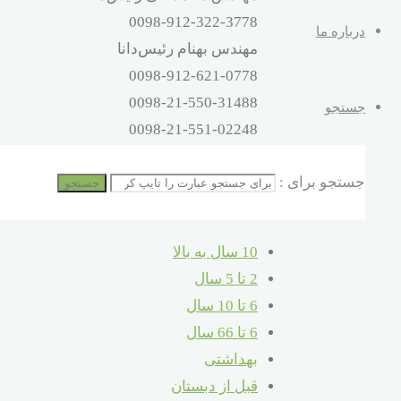
0098-912-322-3778
درباره ما
مهندس بهنام رئیس‌دانا
0098-912-621-0778
0098-21-550-31488
جستجو
0098-21-551-02248
آدرس
جستجو برای :
تهران – اتوبان بهشت‌زهرا – صالح‌آباد
جستجو
شرقی – 16 متری کلهر – پلاک 32
10 سال به بالا
2 تا 5 سال
6 تا 10 سال
6 تا 66 سال
بهداشتی
قبل از دبستان