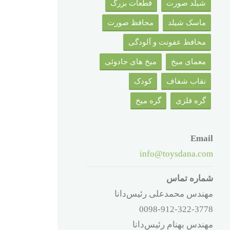
شیلد صورت
قطعات بزرگ
ماسک شیلد
محافظ صورت
محافظ عفونت و آلودگی
معمای میخ
میخ های جادوئی
نقاب شفاف
کودک
گره فلزی
گره میخ
Email
info@toysdana.com
شماره تماس
مهندس محمدعلی رئیس‌دانا
0098-912-322-3778
مهندس بهنام رئیس‌دانا