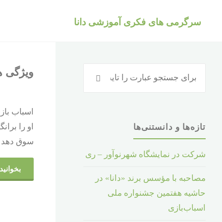
د
سرگرمی های فکری آموزشی دانا
دن
ز
حتوا
جستجو
ویژگی ه
جستجو
برای
:
آموزش و دانش
/
دنیای
اسباب بازی
دانش
/
روانشناسی کودک
او را بران
تازه‌ها و دانستنی‌ها
سوق دهد
شرکت در نمایشگاه شهرنوآور – ری
بخوانید.
مصاحبه با مؤسس برند «دانا» در
حاشیه هفتمین جشنواره ملی
اسباب‌بازی