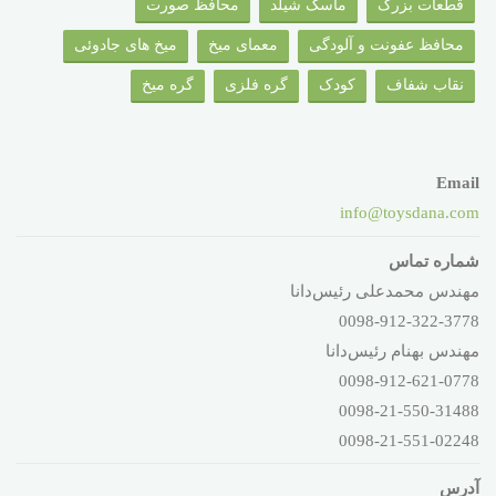
قطعات بزرگ
ماسک شیلد
محافظ صورت
محافظ عفونت و آلودگی
معمای میخ
میخ های جادوئی
نقاب شفاف
کودک
گره فلزی
گره میخ
Email
info@toysdana.com
شماره تماس
مهندس محمدعلی رئیس‌دانا
0098-912-322-3778
مهندس بهنام رئیس‌دانا
0098-912-621-0778
0098-21-550-31488
0098-21-551-02248
آدرس