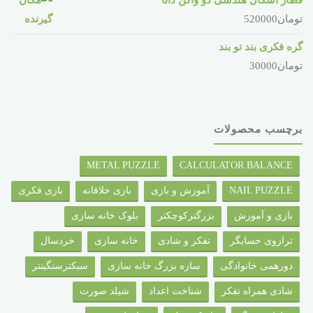
تومان
520000
گره فکری بند تو بند
تومان
30000
برچسب محصولات
METAL PUZZLE
CALCULATOR BALANCE
NAIL PUZZLE
آموزش و بازی
بازی خلاقانه
بازی فکری
بازی و آموزش
بزرگترکوچکتر
بلوک خانه سازی
ترازوی حسابگر
تفکر و شادی
خانه سازی
خردسال
دورهمی خانوادگی
سازه بزرگ خانه سازی
سبکترسنگینتر
شادی همراه تفکر
شناخت اعداد
شیلد صورت