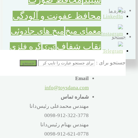
درباره ما
محافظ عفونت و آلودگی
معمای میخ
میخ های جادوئی
جستجو
نقاب شفاف
گره فلزی
کودک
گره میخ
جستجو برای :
جستجو
Email
info@toysdana.com
شماره تماس
مهندس محمدعلی رئیس‌دانا
0098-912-322-3778
مهندس بهنام رئیس‌دانا
0098-912-621-0778