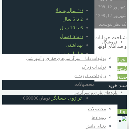
شهریور 12, 1398
10 سال به بالا
شهریور 12, 1398
2 تا 5 سال
یک نظر بنویسید
6 تا 10 سال
6 تا 66 سال
شناخت حیوانات
فروشگاه
بهداشتی
و صداهای اونها
قبل از دبستان
تولیدات دانا – سرگرمی‌های فکری و آموزشی
بخوانید...
"آشنائی
کمک آموزشی
تولیدات زیرک
با حیوانات و
هدایا برای مدارس مساجد مهدها ارگانها
تولیدات بافرزندان
صداهایشان ."
محصولات
سبد خرید
تازه‌های بازی و سرگرمی
ترازوی حسابگر
تومان
660000
کره هوش
تومان
640000
محصولات
Back to Top
قطار اشکال هندسی سه واگن دانا
رویدادها
تومان
660000
دنیای دانش