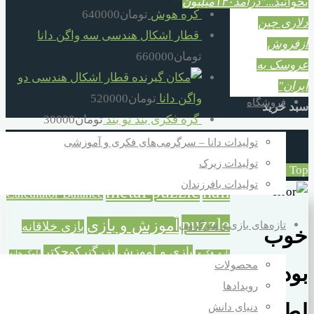
بخوانید...
"درآمد۱۴۰میلیون
کره هوش
تومان
640000
دلاری چین
قطار اشکال هندسی سه واگن دانا
ازفروش
تومان
660000
عروسک به
قطار اشکال هندسی دو
ایران"
واگن دانا
تومان
520000
فروشگاه
سبد خرید
گره فکری بند تو بند
تومان
30000
تولیدات دانا – سرگرمی‌های فکری و آموزشی
برچسب محصولات
تولیدات زیرک
Back to Top
تولیدات بافرزندان
metal puzzle
nail
Calculator Balance
puzzle
آموزش و بازی
تازه‌های بازی و سرگرمی
بازی خلاقانه
خوب
بازی و آموزش
بزرگترکوچکتر
بازی فکری
بلوک خانه
محصولات
بود؟
ترازوی حسابگر
خانه سازی
سازی
تفکر و شادی
رویدادها
خردسال
دورهمی خانوادگی
سازه بزرگ خانه سازی
دنیای دانش
لطفا به