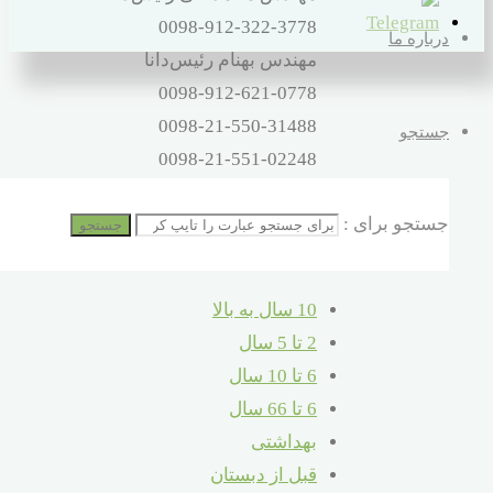
0098-912-322-3778
درباره ما
مهندس بهنام رئیس‌دانا
0098-912-621-0778
0098-21-550-31488
جستجو
0098-21-551-02248
آدرس
جستجو برای :
تهران – اتوبان بهشت‌زهرا – صالح‌آباد
جستجو
شرقی – 16 متری کلهر – پلاک 32
10 سال به بالا
2 تا 5 سال
6 تا 10 سال
6 تا 66 سال
بهداشتی
قبل از دبستان