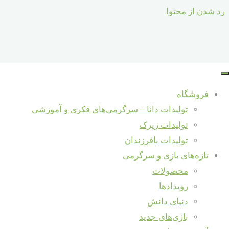
رد شدن از محتوا
جستجو برای :
درآمد۱۴۰میلیون
جستجو
فروشگاه
دلاری چین
تازه‌ها و دانستنی‌ها
تولیدات دانا – سرگرمی‌های فکری و آموزشی
ازفروش
تولیدات زیرک
شرکت در نمایشگاه شهرنوآور – ری
تولیدات بافرزندان
عروسک به
مصاحبه با مؤسس برند «دانا» در حاشیه
تازه‌های بازی و سرگرمی
ایران
هفتمین جشنواره ملی اسباب‌بازی
محصولات
خالق سرگرمی‌های دانا – داور هفتمین
رویدادها
جشنواره ملی اسباب‌بازی
دنیای دانش
مصاحبه جشنواره ملی اسباب
بازی‌های جدید
مصاحبه تلویزیونی برنامه سیمای خانواده