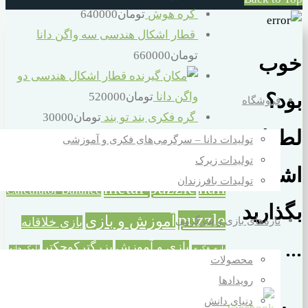
کره هوش
تومان
640000
قطار اشکال هندسی سه واگن دانا
تومان
660000
خوب
قطار اشکال هندسی دو
واگن دانا
تومان
520000
بود؟
فروشگاه
گره فکری بند تو بند
تومان
30000
لطفا به
تولیدات دانا – سرگرمی‌های فکری و آموزشی
برچسب محصولات
تولیدات زیرک
اشتراک
تولیدات بافرزندان
metal puzzle
nail
Calculator Balance
بگذارید
puzzle
آموزش و بازی
تازه‌های بازی و سرگرمی
بازی خلاقانه
بازی و آموزش
بزرگترکوچکتر
...
بازی فکری
بلوک خانه
محصولات
ترازوی حسابگر
خانه سازی
سازی
تفکر و شادی
رویدادها
خردسال
دورهمی خانوادگی
سازه بزرگ خانه سازی
دنیای دانش