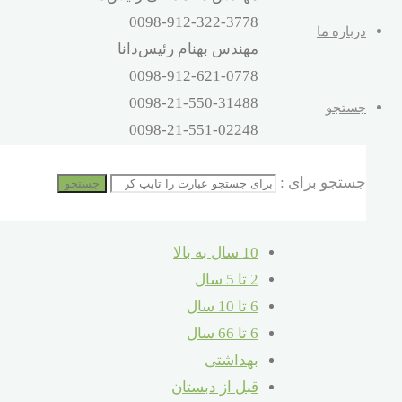
0098-912-322-3778
درباره ما
مهندس بهنام رئیس‌دانا
0098-912-621-0778
0098-21-550-31488
جستجو
0098-21-551-02248
آدرس
جستجو برای :
تهران – اتوبان بهشت‌زهرا – صالح‌آباد
جستجو
شرقی – 16 متری کلهر – پلاک 32
10 سال به بالا
2 تا 5 سال
6 تا 10 سال
6 تا 66 سال
بهداشتی
قبل از دبستان