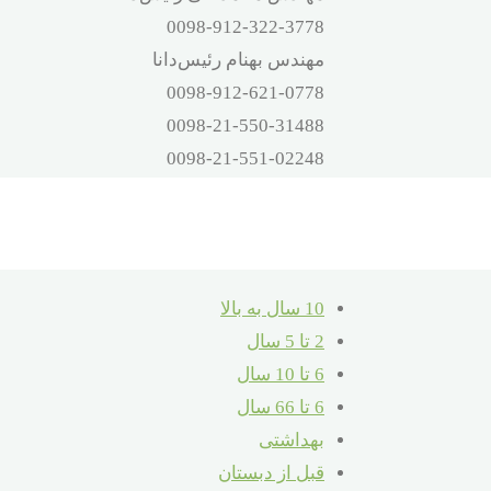
0098-912-322-3778
مهندس بهنام رئیس‌دانا
0098-912-621-0778
0098-21-550-31488
0098-21-551-02248
آدرس
تهران – اتوبان بهشت‌زهرا – صالح‌آباد
شرقی – 16 متری کلهر – پلاک 32
10 سال به بالا
2 تا 5 سال
6 تا 10 سال
6 تا 66 سال
بهداشتی
قبل از دبستان