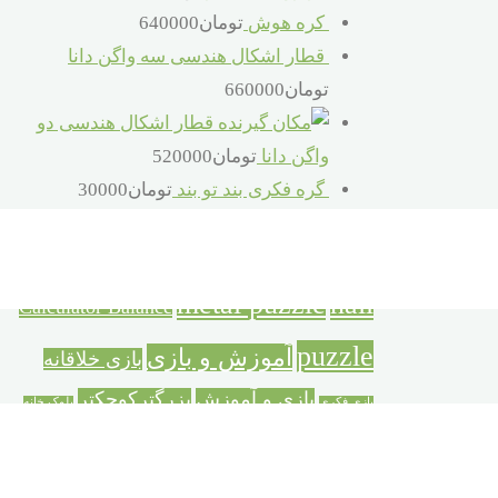
کره هوش
تومان
640000
قطار اشکال هندسی سه واگن دانا
تومان
660000
قطار اشکال هندسی دو
واگن دانا
تومان
520000
گره فکری بند تو بند
تومان
30000
برچسب محصولات
metal puzzle
nail
Calculator Balance
puzzle
آموزش و بازی
بازی خلاقانه
بازی و آموزش
بزرگترکوچکتر
بازی فکری
بلوک خانه
ترازوی حسابگر
خانه سازی
سازی
تفکر و شادی
خردسال
دورهمی خانوادگی
سازه بزرگ خانه سازی