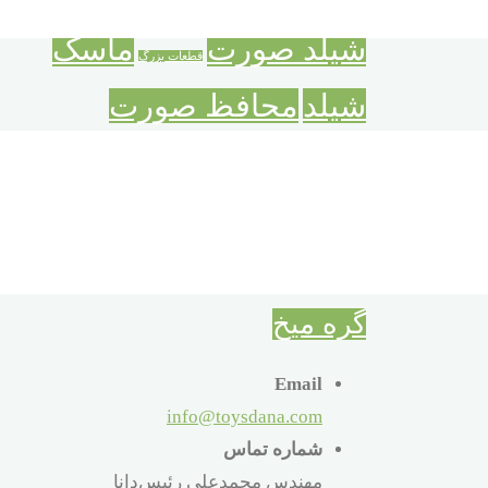
سبکترسنگینتر
شناخت اعداد
شادی همراه تفکر
شیلد صورت
ماسک
قطعات بزرگ
شیلد
محافظ صورت
محافظ عفونت و آلودگی
معمای میخ
میخ های جادوئی
نقاب شفاف
گره فلزی
کودک
گره میخ
Email
info@toysdana.com
شماره تماس
مهندس محمدعلی رئیس‌دانا