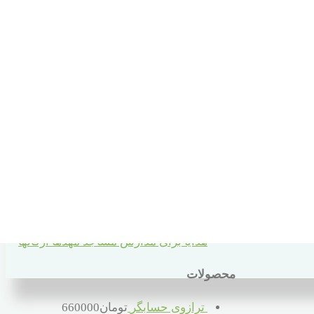
سبد خرید
دسته های محصولات
10 سال به بالا
2 تا 5 سال
6 تا 10 سال
6 تا 66 سال
بهداشتی
قبل از دبستان
کمک آموزشی
هدایا برای مدارس مساجد مهدها ارگانها
محصولات
ترازوی حسابگر
تومان
660000