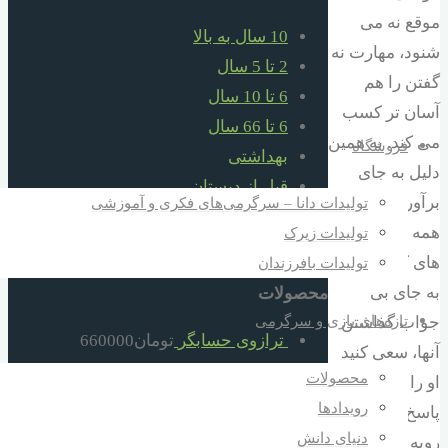
موقع نه می
10 سال به بالا
شنود، مهارت نه
2 تا 5 سال
گفتن را هم
6 تا 10 سال
آسان تر کسب
6 تا 66 سال
می کند. به همین
فروشگاه
بهداشتی
دلیل به جای
قبل از دبستان
برآورده کردن
تولیدات دانا – سرگرمی‌های فکری و آموزشی
کمک آموزشی
همه خواسته
تولیدات زیرک
هدایا برای مدارس مساجد مهدها ارگانها
های کودک تان
تولیدات بافرزندان
به جای بی
محصولات
تازه‌های بازی و سرگرمی
جواب گذاشتن
ترازوی حسابگر
تومان
660000
آنها، سعی کنید
کره هوش
تومان
640000
محصولات
او را گاهی با
قطار اشکال هندسی سه واگن دانا
رویدادها
پاسخ منفی تان
تومان
660000
دنیای دانش
روبه رو کنید.