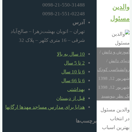
0098-21-550-31488
والدین
0098-21-551-02248
مسئول
آدرس
تهران – اتوبان بهشت‌زهرا – صالح‌آباد
شرقی – 16 متری کلهر – پلاک 32
آموزش و دانش
/
10 سال به بالا
دنیای دانش
/
2 تا 5 سال
روانشناسی کودک
6 تا 10 سال
شهریور 12, 1398
6 تا 66 سال
شهریور 12, 1398
بهداشتی
یک نظر بنویسید
قبل از دبستان
هدایا برای مدارس مساجد مهدها ارگانها
والدین مسئول
در انتخاب
برچسب‌ها
بهترین اسباب