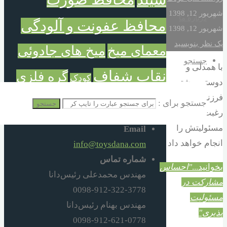
شهریور 12, 1398
درباره ما
محافظ عفونت و آلودگی
شهریور 12, 1398
یک نظر بنویسید
معمای میخ
میخ های جادوئی
جستجو
با همدلی و
نقاب شفاف
گره فلزی
کودک
دوستی بیشتر
فرزند هم با
گره میخ
جستجو برای :
جستجو
رغبت بیشتری
مسئولیتش را
Email
انجام خواهد داد
info@toysdana.com
شماره تماس
بخوانید...
"احساس
مهندس محمدعلی رئیس‌دانا
مشارکت در
0098-912-322-3778
مسئولیت
مهندس بهنام رئیس‌دانا
پذیری"
0098-912-621-0778