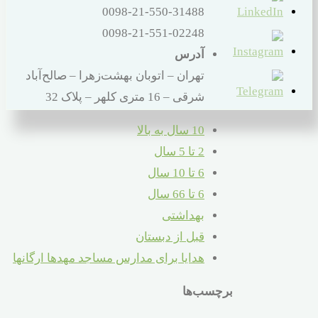
0098-21-550-31488
0098-21-551-02248
آدرس
تهران – اتوبان بهشت‌زهرا – صالح‌آباد
شرقی – 16 متری کلهر – پلاک 32
10 سال به بالا
2 تا 5 سال
6 تا 10 سال
6 تا 66 سال
بهداشتی
قبل از دبستان
هدایا برای مدارس مساجد مهدها ارگانها
برچسب‌ها