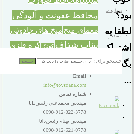
درباره ما
محافظ عفونت و آلودگی
بود؟
معمای میخ
میخ های جادوئی
لطفا به
جستجو
نقاب شفاف
گره فلزی
کودک
اشتراک
گره میخ
جستجو برای :
جستجو
بگذارید
Email
...
info@toysdana.com
شماره تماس
مهندس محمدعلی رئیس‌دانا
0098-912-322-3778
مهندس بهنام رئیس‌دانا
0098-912-621-0778