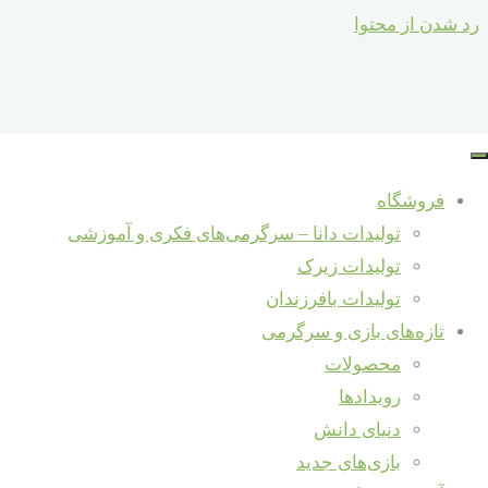
رد شدن از محتوا
نقاشی با کلمات
فروشگاه
تولیدات دانا – سرگرمی‌های فکری و آموزشی
آموزش و دانش
/
دنیای دانش
/
روانشناسی کودک
/
سرگرمی، خلاقیت و 
تولیدات زیرک
تولیدات بافرزندان
خلاقیت درتبدیل کلمات به تصاویر-بازی باکلمات-یادگیری کلما
تازه‌های بازی و سرگرمی
محصولات
بخوانید...
"نقاشی با کلمات"
رویدادها
سبد خرید
دنیای دانش
Back to Top
بازی‌های جدید