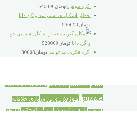
کره هوش
تومان
640000
قطار اشکال هندسی سه واگن دانا
تومان
660000
قطار اشکال هندسی دو
واگن دانا
تومان
520000
گره فکری بند تو بند
تومان
30000
برچسب محصولات
metal puzzle
nail
Calculator Balance
puzzle
آموزش و بازی
بازی خلاقانه
بازی و آموزش
بزرگترکوچکتر
بازی فکری
بلوک خانه
ترازوی حسابگر
خانه سازی
سازی
تفکر و شادی
خردسال
دورهمی خانوادگی
سازه بزرگ خانه سازی