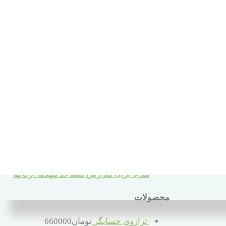
سبد خرید
دسته های محصولات
10 سال به بالا
2 تا 5 سال
6 تا 10 سال
6 تا 66 سال
بهداشتی
قبل از دبستان
کمک آموزشی
هدایا برای مدارس مساجد مهدها ارگانها
محصولات
ترازوی حسابگر
تومان
660000