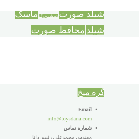
سبکترسنگینتر
شناخت اعداد
شادی همراه تفکر
شیلد صورت
ماسک
قطعات بزرگ
شیلد
محافظ صورت
محافظ عفونت و آلودگی
معمای میخ
میخ های جادوئی
نقاب شفاف
گره فلزی
کودک
گره میخ
Email
info@toysdana.com
شماره تماس
مهندس محمدعلی رئیس‌دانا