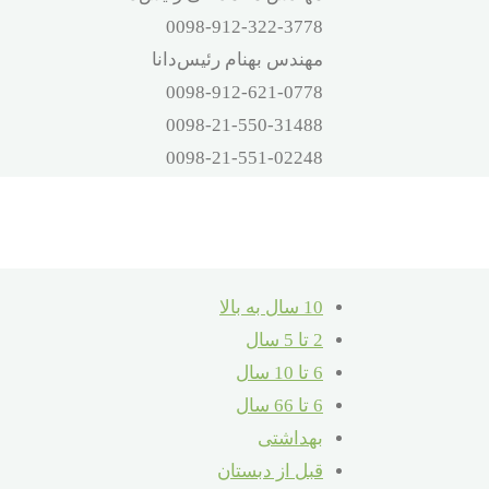
0098-912-322-3778
مهندس بهنام رئیس‌دانا
0098-912-621-0778
0098-21-550-31488
0098-21-551-02248
آدرس
تهران – اتوبان بهشت‌زهرا – صالح‌آباد
شرقی – 16 متری کلهر – پلاک 32
10 سال به بالا
2 تا 5 سال
6 تا 10 سال
6 تا 66 سال
بهداشتی
قبل از دبستان