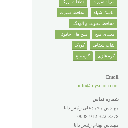
شیلد صورت
قطعات بزرگ
ماسک شیلد
محافظ صورت
محافظ عفونت و آلودگی
معمای میخ
میخ های جادوئی
نقاب شفاف
کودک
گره فلزی
گره میخ
Email
info@toysdana.com
شماره تماس
مهندس محمدعلی رئیس‌دانا
0098-912-322-3778
مهندس بهنام رئیس‌دانا