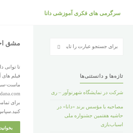
د
سرگرمی های فکری آموزشی دانا
دن
ز
حتوا
جستجو
مشق اح
جستجو
برای
:
رویدادها
تا توانی 
فیلم های 
تازه‌ها و دانستنی‌ها
شرکت در نمایشگاه شهرنوآور – ری
برای تمام
مصاحبه با مؤسس برند «دانا» در
کنید.سپاس
حاشیه هفتمین جشنواره ملی
اسباب‌بازی
بخوانید.