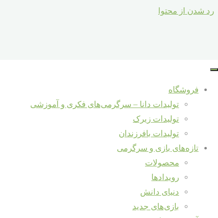
رد شدن از محتوا
جستجو برای :
اگراینکاررابکنی
جستجو
فروشگاه
دیگه
تازه‌ها و دانستنی‌ها
تولیدات دانا – سرگرمی‌های فکری و آموزشی
دوستت
تولیدات زیرک
شرکت در نمایشگاه شهرنوآور – ری
تولیدات بافرزندان
ندارم !!!!
مصاحبه با مؤسس برند «دانا» در حاشیه
تازه‌های بازی و سرگرمی
هفتمین جشنواره ملی اسباب‌بازی
محصولات
خالق سرگرمی‌های دانا – داور هفتمین
رویدادها
جشنواره ملی اسباب‌بازی
دنیای دانش
مصاحبه جشنواره ملی اسباب
بازی‌های جدید
آموزش و دانش
/
مصاحبه تلویزیونی برنامه سیمای خانواده