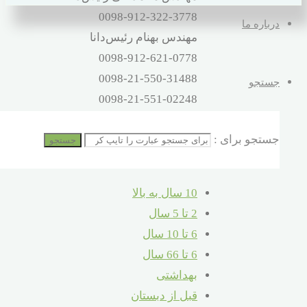
0098-912-322-3778
درباره ما
مهندس بهنام رئیس‌دانا
0098-912-621-0778
0098-21-550-31488
جستجو
0098-21-551-02248
آدرس
جستجو برای :
تهران – اتوبان بهشت‌زهرا – صالح‌آباد
جستجو
شرقی – 16 متری کلهر – پلاک 32
10 سال به بالا
2 تا 5 سال
6 تا 10 سال
6 تا 66 سال
بهداشتی
قبل از دبستان