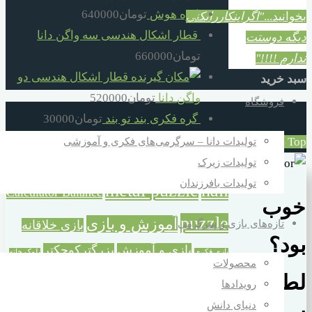
کره هوش
تومان
640000
بخوانید...
"اگراینکاررابکنی
قطار اشکال هندسی سه واگن دانا
دیگه دوستت
تومان
660000
ندارم !!!!"
قطار اشکال هندسی دو
سبد خرید
واگن دانا
تومان
520000
فروشگاه
گره فکری بند تو بند
تومان
30000
Back to Top
تولیدات دانا – سرگرمی‌های فکری و آموزشی
برچسب محصولات
تولیدات زیرک
تولیدات بافرزندان
metal puzzle
nail
Calculator Balance
خوب
puzzle
آموزش و بازی
تازه‌های بازی و سرگرمی
بازی خلاقانه
بود؟
بازی و آموزش
بزرگترکوچکتر
بازی فکری
بلوک خانه
محصولات
ترازوی حسابگر
خانه سازی
سازی
تفکر و شادی
لطفا به
رویدادها
خردسال
دورهمی خانوادگی
سازه بزرگ خانه سازی
دنیای دانش