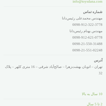
info@toysdana.com
شماره تماس
مهندس محمدعلی رئیس‌دانا
0098-912-322-3778
مهندس بهنام رئیس‌دانا
0098-912-621-0778
0098-21-550-31488
0098-21-551-02248
آدرس
تهران – اتوبان بهشت‌زهرا – صالح‌آباد شرقی – 16 متری کلهر – پلاک
32
10 سال به بالا
2 تا 5 سال