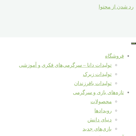
رد شدن از محتوا
استفاده خلاقانه از بطری و کمک به حفظ محیط زیست
استفاده خلاقانه از بطری برای مهار دوک نخ که ولو نشه
فروشگاه
جستجو برای :
تولیدات دانا – سرگرمی‌های فکری و آموزشی
جستجو
تولیدات زیرک
تولیدات بافرزندان
تازه‌ها و دانستنی‌ها
سرگرمی، خلاقیت
تازه‌های بازی و سرگرمی
و نوآوری
شرکت در نمایشگاه شهرنوآور – ری
محصولات
اردیبهشت 29,
مصاحبه با مؤسس برند «دانا» در حاشیه
رویدادها
1398
مهر 12,
هفتمین جشنواره ملی اسباب‌بازی
دنیای دانش
1398
خالق سرگرمی‌های دانا – داور هفتمین
بازی‌های جدید
جشنواره ملی اسباب‌بازی