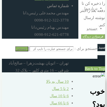
را ذخیره کن تا
شماره تماس
درباره ما
دفعه بعد راحتتر
مهندس محمدعلی رئیس‌دانا
نوشته ارسال
0098-912-322-3778
کنم.
مهندس بهنام رئیس‌دانا
جستجو
0098-912-621-0778
0098-21-550-31488
سبد خرید
جستجو برای :
0098-21-551-02248
جستجو
آدرس
تهران – اتوبان بهشت‌زهرا – صالح‌آباد
Back to Top
شرقی – 16 متری کلهر – پلاک 32
10 سال به بالا
2 تا 5 سال
خوب
6 تا 10 سال
6 تا 66 سال
بود؟