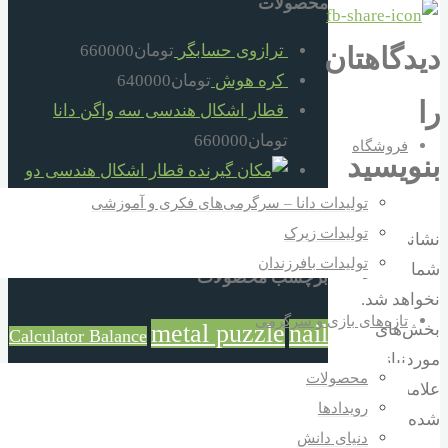
محصولات
ترازوی حسابگر
تومان
660000
دیدگاهتان
کره هوش
تومان
640000
را
قطار اشکال هندسی سه واگن دانا
تومان
660000
فروشگاه
بنویسید
قطار اشکال هندسی دو
واگن دانا
تومان
520000
تولیدات دانا – سرگرمی‌های فکری و آموزشی
گره فکری بند تو بند
تومان
30000
تولیدات زیرک
نشانی ایمیل
تولیدات بافرزندان
شما منتشر
برچسب محصولات
نخواهد شد.
تازه‌های بازی و سرگرمی
metal puzzle
nail
بخش‌های
Calculator Balance
موردنیاز
puzzle
محصولات
آموزش و بازی
بازی خلاقانه
علامت‌گذاری
رویدادها
بازی و آموزش
بزرگترکوچکتر
شده‌اند
*
بازی فکری
بلوک خانه
دنیای دانش