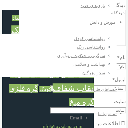
ترازوی حسابگر
خانه سازی
سازی
تفکر و شادی
دیدگاه
بازی‌های جدید
خردسال
دورهمی خانوادگی
سازه بزرگ خانه سازی
سبکترسنگینتر
شناخت اعداد
شادی همراه تفکر
آموزش و دانش
شیلد صورت
ماسک
قطعات بزرگ
روانشناسی کودک
شیلد
محافظ صورت
روانشناسی رنگ
سرگرمی، خلاقیت و نوآوری
نام
*
محافظ عفونت و آلودگی
بهداشت و سلامتی
معمای میخ
میخ های جادوئی
سخن بزرگان
ایمیل
*
نقاب شفاف
گره فلزی
کودک
معماهای فلزی
گره میخ
سایت
تماس با ما
Email
اطلاعات من
info@toysdana.com