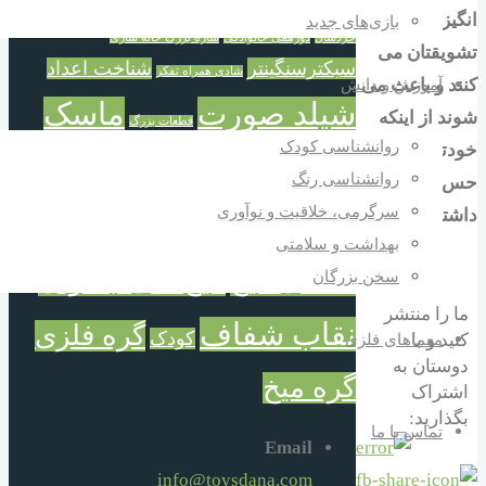
ترازوی حسابگر
خانه سازی
سازی
تفکر و شادی
انگیزه می دهند،
بازی‌های جدید
خردسال
دورهمی خانوادگی
سازه بزرگ خانه سازی
تشویقتان می
سبکترسنگینتر
شناخت اعداد
شادی همراه تفکر
کنند و باعث می
آموزش و دانش
شیلد صورت
ماسک
شوند از اینکه
قطعات بزرگ
روانشناسی کودک
خودتان هستید،
شیلد
محافظ صورت
روانشناسی رنگ
حس خوبی
سرگرمی، خلاقیت و نوآوری
داشته باشید.
محافظ عفونت و آلودگی
بهداشت و سلامتی
معمای میخ
میخ های جادوئی
سخن بزرگان
ما را منتشر
نقاب شفاف
گره فلزی
کودک
کنید و با
معماهای فلزی
دوستان به
گره میخ
اشتراک
بگذارید:
تماس با ما
Email
info@toysdana.com