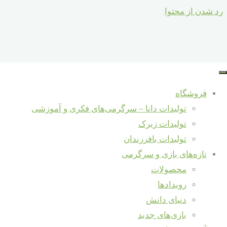
رد شدن از محتوا
ضرر گوشی و تبلت برای کودکان
شکل دهی شخصیت
فروشگاه
جستجو برای :
تولیدات دانا – سرگرمی‌های فکری و آموزشی
جستجو
تولیدات زیرک
آموزش و دانش
/
تولیدات بافرزندان
تازه‌ها و دانستنی‌ها
دنیای دانش
/
تازه‌های بازی و سرگرمی
روانشناسی کودک
شرکت در نمایشگاه شهرنوآور – ری
محصولات
شهریور 5, 1398
مصاحبه با مؤسس برند «دانا» در حاشیه
رویدادها
شهریور 9, 1398
هفتمین جشنواره ملی اسباب‌بازی
دنیای دانش
خالق سرگرمی‌های دانا – داور هفتمین
والدین باید برای
بازی‌های جدید
جشنواره ملی اسباب‌بازی