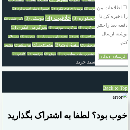
اطلاعات من
تولید
(2)
تولید بازی های فکری
(2)
جشنواره ملی اسباب‌بازی
(2)
را ذخیره کن تا
خلاقیت
(4)
جشنواره‌
(3)
دوستی
(3)
دکتر جلیلی
(2)
دفعه بعد راحتتر
سرگرمی فکری
(3)
سرگرمی
(2)
سرگرمی آموزشی
(2)
نوشته ارسال
طراحی
(2)
لذت
(2)
محمدعلی رئیس دانا
(2)
مدیریت
(2)
مسئولان
کنم.
مسئولیت
(3)
مصاحبه
(3)
فرهنگی
(2)
نمایشگاه
(2)
هفتمین
جشنواره ملی اسباب‌بازی
(2)
هوش
(2)
کاردستی
(2)
کاغذوتا
(2)
سبد خرید
Back to Top
خوب بود؟ لطفا به اشتراک بگذارید