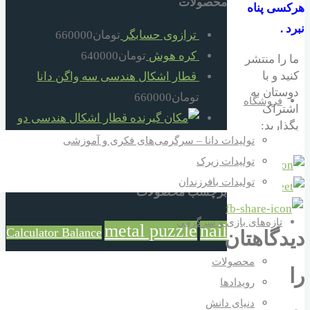
محصولات
هرکسی پناه
نبرد .
ترازوی حسابگر
تومان
660000
کره هوش
تومان
640000
ما را منتشر
کنید و با
قطار اشکال هندسی سه واگن دانا
دوستان به
تومان
660000
فروشگاه
اشتراک
قطار اشکال هندسی دو
بگذارید:
واگن دانا
تومان
520000
تولیدات دانا – سرگرمی‌های فکری و آموزشی
گره فکری بند تو بند
تومان
30000
تولیدات زیرک
تولیدات بافرزندان
برچسب محصولات
تازه‌های بازی و سرگرمی
metal puzzle
nail
Calculator Balance
دیدگاهتان
puzzle
محصولات
آموزش و بازی
بازی خلاقانه
را
رویدادها
بازی و آموزش
بزرگترکوچکتر
بازی فکری
بلوک خانه
دنیای دانش