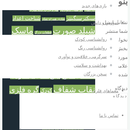
بنویسید
ترازوی حسابگر
خانه سازی
سازی
تفکر و شادی
بازی‌های جدید
خردسال
دورهمی خانوادگی
سازه بزرگ خانه سازی
سبکترسنگینتر
شناخت اعداد
شادی همراه تفکر
نشانی ایمیل
آموزش و دانش
شیلد صورت
ماسک
شما منتشر
قطعات بزرگ
روانشناسی کودک
نخواهد شد.
شیلد
محافظ صورت
روانشناسی رنگ
بخش‌های
سرگرمی، خلاقیت و نوآوری
موردنیاز
محافظ عفونت و آلودگی
بهداشت و سلامتی
علامت‌گذاری
معمای میخ
میخ های جادوئی
سخن بزرگان
شده‌اند
*
نقاب شفاف
دیدگاه
گره فلزی
کودک
معماهای فلزی
گره میخ
تماس با ما
Email
info@toysdana.com