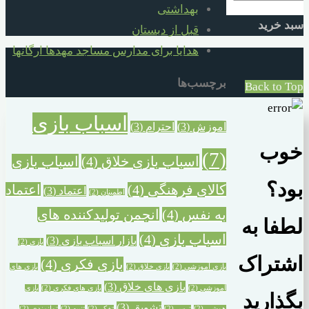
بهداشتی
سبد خرید
قبل از دبستان
هدایا برای مدارس مساجد مهدها ارگانها
برچسب‌ها
Back to Top
اسباب بازی
آموزش
(3)
احترام
(3)
خوب
(7)
اسباب بازی خلاق
(4)
اسباب بازی
بود؟
کالای فرهنگی
(4)
اعتماد
اعتماد
(3)
اطمینان
(2)
به نفس
(4)
انجمن تولیدکننده های
لطفا به
اسباب بازی
(4)
بازار اسباب بازی
(3)
بازی
(2)
اشتراک
بازی فکری
(4)
بازی آموزشی
(2)
بازی خلاق
(2)
بازی های
بازی های خلاق
(3)
آموزشی
(2)
بازی های فکری
(2)
بازی
بگذارید
تشویق
(3)
هوشی
(2)
ترس
(2)
تفکر
(2)
تنبیه
(2)
توانمندی
(2)