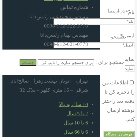
شماره تماس
درباره ما
نام
*
مهندس محمدعلی رئیس‌دانا
0098-912-322-3778
مهندس بهنام رئیس‌دانا
ایمیل
*
جستجو
0098-912-621-0778
0098-21-550-31488
سایت
جستجو برای :
0098-21-551-02248
جستجو
آدرس
تهران – اتوبان بهشت‌زهرا – صالح‌آباد
اطلاعات من
شرقی – 16 متری کلهر – پلاک 32
را ذخیره کن تا
دفعه بعد راحتتر
10 سال به بالا
نوشته ارسال
2 تا 5 سال
کنم.
6 تا 10 سال
6 تا 66 سال