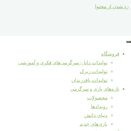
رد شدن از محتوا
مسئولیت پذیری کودک
آشنائی با سرگرمی های فکری آموزشی دانا
فروشگاه
جستجو برای :
تولیدات دانا – سرگرمی‌های فکری و آموزشی
جستجو
تولیدات زیرک
تولیدات بافرزندان
تازه‌ها و دانستنی‌ها
آموزش و دانش
/
تازه‌های بازی و سرگرمی
شرکت در نمایشگاه شهرنوآور – ری
دنیای دانش
/
محصولات
مصاحبه با مؤسس برند «دانا» در حاشیه
روانشناسی کودک
رویدادها
هفتمین جشنواره ملی اسباب‌بازی
شهریور 13, 1398
دنیای دانش
خالق سرگرمی‌های دانا – داور هفتمین
شهریور 13, 1398
بازی‌های جدید
جشنواره ملی اسباب‌بازی