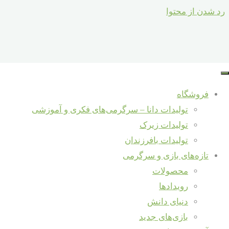
رد شدن از محتوا
رفتار با کودکان
قدم اول در کار بزرگ
فروشگاه
جستجو برای :
تولیدات دانا – سرگرمی‌های فکری و آموزشی
جستجو
تولیدات زیرک
تولیدات بافرزندان
تازه‌ها و دانستنی‌ها
آموزش و دانش
/
تازه‌های بازی و سرگرمی
سخن بزرگان
شرکت در نمایشگاه شهرنوآور – ری
محصولات
شهریور 10, 1398
مصاحبه با مؤسس برند «دانا» در حاشیه
رویدادها
مهر 12, 1398
هفتمین جشنواره ملی اسباب‌بازی
دنیای دانش
خالق سرگرمی‌های دانا – داور هفتمین
خوشبختی چیزی
بازی‌های جدید
جشنواره ملی اسباب‌بازی