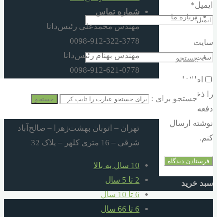
ایمیل
*
شماره تماس
درباره ما
مهندس محمدعلی رئیس‌دانا
0098-912-322-3778
سایت
مهندس بهنام رئیس‌دانا
جستجو
0098-912-621-0778
اطلاعات من
0098-21-550-31488
را ذخیره کن تا
جستجو برای :
0098-21-551-02248
جستجو
دفعه بعد راحتتر
آدرس
نوشته ارسال
تهران – اتوبان بهشت‌زهرا – صالح‌آباد
کنم.
شرقی – 16 متری کلهر – پلاک 32
10 سال به بالا
2 تا 5 سال
سبد خرید
6 تا 10 سال
6 تا 66 سال