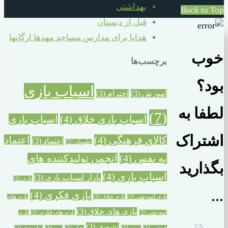
بهداشتی
Back to Top
قبل از دبستان
هدایا برای مدارس مساجد مهدها ارگانها
خوب
برچسب‌ها
بود؟
اسباب بازی
آموزش
(3)
احترام
(3)
لطفا به
(7)
اسباب بازی خلاق
(4)
اسباب بازی
اشتراک
کالای فرهنگی
(4)
اعتماد
اعتماد
(3)
اطمینان
(2)
به نفس
(4)
انجمن تولیدکننده های
بگذارید
اسباب بازی
(4)
بازار اسباب بازی
(3)
بازی
(2)
...
بازی فکری
(4)
بازی آموزشی
(2)
بازی خلاق
(2)
بازی های
بازی های خلاق
(3)
آموزشی
(2)
بازی های فکری
(2)
بازی
تشویق
(3)
هوشی
(2)
ترس
(2)
تفکر
(2)
تنبیه
(2)
توانمندی
(2)