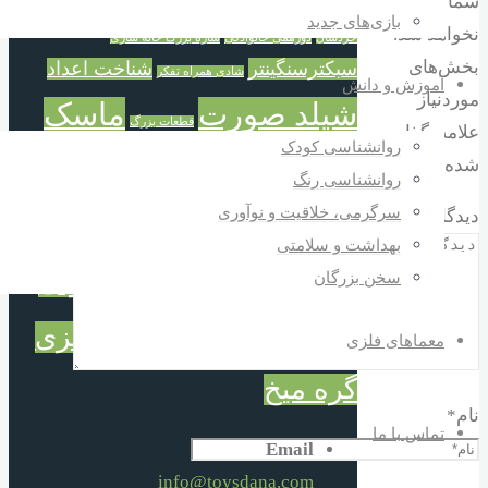
شما منتشر
ترازوی حسابگر
خانه سازی
سازی
تفکر و شادی
بازی‌های جدید
نخواهد شد.
خردسال
دورهمی خانوادگی
سازه بزرگ خانه سازی
بخش‌های
سبکترسنگینتر
شناخت اعداد
شادی همراه تفکر
آموزش و دانش
موردنیاز
شیلد صورت
ماسک
قطعات بزرگ
علامت‌گذاری
روانشناسی کودک
شیلد
محافظ صورت
شده‌اند
*
روانشناسی رنگ
سرگرمی، خلاقیت و نوآوری
دیدگاه
محافظ عفونت و آلودگی
بهداشت و سلامتی
معمای میخ
میخ های جادوئی
سخن بزرگان
نقاب شفاف
گره فلزی
کودک
معماهای فلزی
گره میخ
نام
*
تماس با ما
Email
info@toysdana.com