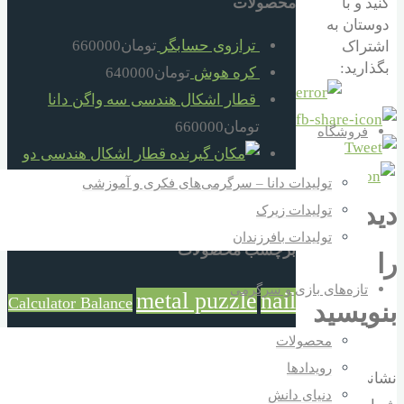
کنید و با
محصولات
دوستان به
ترازوی حسابگر
تومان
660000
اشتراک
بگذارید:
کره هوش
تومان
640000
قطار اشکال هندسی سه واگن دانا
تومان
660000
فروشگاه
قطار اشکال هندسی دو
واگن دانا
تومان
520000
تولیدات دانا – سرگرمی‌های فکری و آموزشی
گره فکری بند تو بند
تومان
30000
دیدگاهتان
تولیدات زیرک
تولیدات بافرزندان
برچسب محصولات
را
تازه‌های بازی و سرگرمی
metal puzzle
nail
Calculator Balance
بنویسید
puzzle
محصولات
آموزش و بازی
بازی خلاقانه
رویدادها
بازی و آموزش
بزرگترکوچکتر
نشانی ایمیل
بازی فکری
بلوک خانه
دنیای دانش