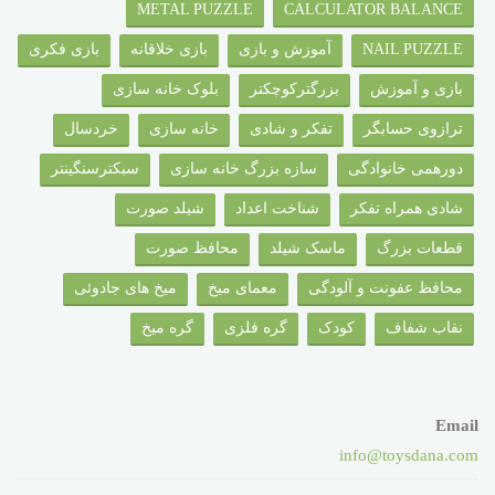
METAL PUZZLE
CALCULATOR BALANCE
NAIL PUZZLE
آموزش و بازی
بازی خلاقانه
بازی فکری
بازی و آموزش
بزرگترکوچکتر
بلوک خانه سازی
ترازوی حسابگر
تفکر و شادی
خانه سازی
خردسال
دورهمی خانوادگی
سازه بزرگ خانه سازی
سبکترسنگینتر
شادی همراه تفکر
شناخت اعداد
شیلد صورت
قطعات بزرگ
ماسک شیلد
محافظ صورت
محافظ عفونت و آلودگی
معمای میخ
میخ های جادوئی
نقاب شفاف
کودک
گره فلزی
گره میخ
Email
info@toysdana.com