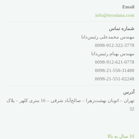
Email
info@toysdana.com
شماره تماس
مهندس محمدعلی رئیس‌دانا
0098-912-322-3778
مهندس بهنام رئیس‌دانا
0098-912-621-0778
0098-21-550-31488
0098-21-551-02248
آدرس
تهران – اتوبان بهشت‌زهرا – صالح‌آباد شرقی – 16 متری کلهر – پلاک
32
10 سال به بالا