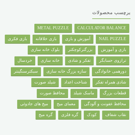
برچسب محصولات
METAL PUZZLE
CALCULATOR BALANCE
NAIL PUZZLE
آموزش و بازی
بازی خلاقانه
بازی فکری
بازی و آموزش
بزرگترکوچکتر
بلوک خانه سازی
ترازوی حسابگر
تفکر و شادی
خانه سازی
خردسال
دورهمی خانوادگی
سازه بزرگ خانه سازی
سبکترسنگینتر
شادی همراه تفکر
شناخت اعداد
شیلد صورت
قطعات بزرگ
ماسک شیلد
محافظ صورت
محافظ عفونت و آلودگی
معمای میخ
میخ های جادوئی
نقاب شفاف
کودک
گره فلزی
گره میخ